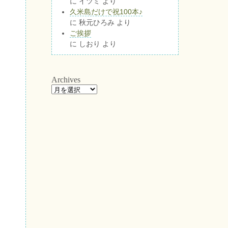
に
イツミ
より
久米島だけで祝100本♪
に
秋元ひろみ
より
ご挨拶
に
しおり
より
Archives