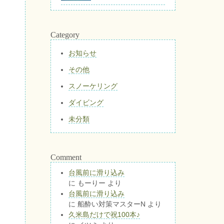
Category
お知らせ
その他
スノーケリング
ダイビング
未分類
Comment
台風前に滑り込み
に
もーりー
より
台風前に滑り込み
に
船酔い対策マスターN
より
久米島だけで祝100本♪