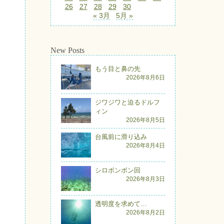
26
27
28
29
30
« 3月
5月 »
New Posts
もう目と鼻の先
2026年8月6日
ジワジワと迫るドルフ
ィン
2026年8月5日
台風前に滑り込み
2026年8月4日
シロボンボン回
2026年8月3日
透明度を求めて…
2026年8月2日