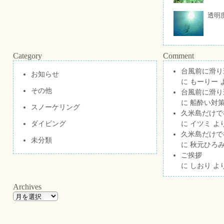
透明
Category
Comment
台風前に滑り
お知らせ
に
もーりー
その他
台風前に滑り
に
船酔い対策
スノーケリング
久米島だけで祝
ダイビング
に
イツミ
よ
久米島だけで祝
未分類
に
秋元ひろ
ご挨拶
に
しおり
よ
Archives