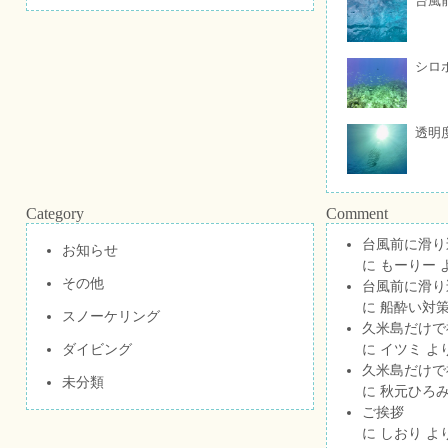
台風
シロ
透明
Category
Comment
台風前に滑り
お知らせ
に
もーりー
その他
台風前に滑り
に
船酔い対策
スノーケリング
久米島だけで祝
ダイビング
に
イツミ
よ
久米島だけで祝
未分類
に
秋元ひろ
ご挨拶
に
しおり
よ