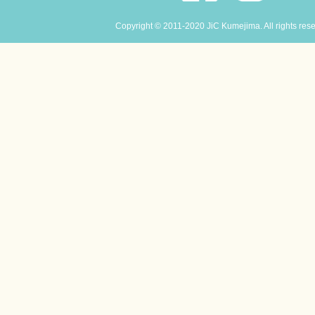
Copyright © 2011-2020 JiC Kumejima. All rights res