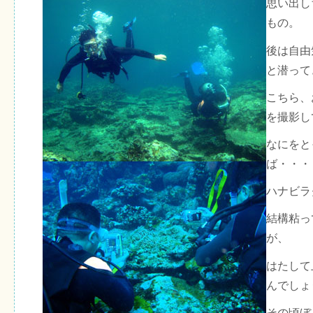
思い出し
もの。
後は自由
と潜って
こちら、
を撮影し
なにをと
ば・・・
ハナビラ
結構粘っ
が、
はたして
んでしょ
その頃ぼ