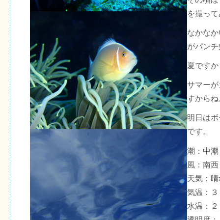
を撮って
なかなか
がパンチ
夏ですか
サマーが
すからね
明日はボ
です。
潮：中潮
風：南西
天気：晴
気温：３
水温：２
透明度：