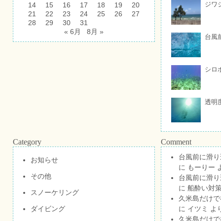
ジワ
14
15
16
17
18
19
20
21
22
23
24
25
26
27
28
29
30
31
« 6月
8月 »
台風
シロ
透明
Category
Comment
台風前に滑り
お知らせ
に
もーりー
その他
台風前に滑り
に
船酔い対策
スノーケリング
久米島だけで祝
ダイビング
に
イツミ
よ
久米島だけで祝