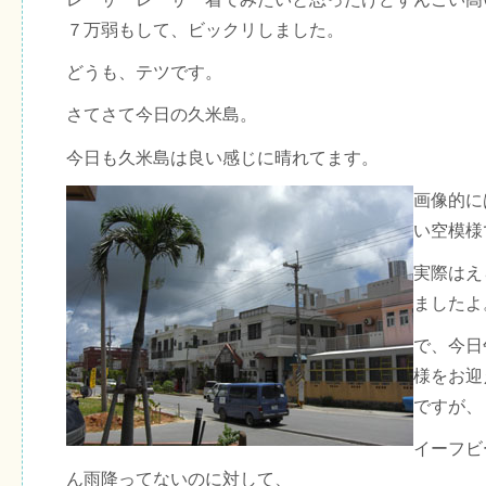
７万弱もして、ビックリしました。
どうも、テツです。
さてさて今日の久米島。
今日も久米島は良い感じに晴れてます。
画像的に
い空模様
実際はえ
ましたよ
で、今日
様をお迎
ですが、
イーフビ
ん雨降ってないのに対して、