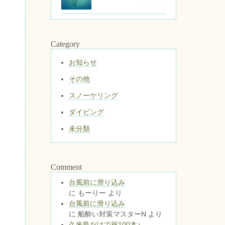
Category
お知らせ
その他
スノーケリング
ダイビング
未分類
Comment
台風前に滑り込み
に
もーりー
より
台風前に滑り込み
に
船酔い対策マスターN
より
久米島だけで祝100本♪