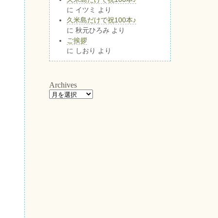
に
イツミ
より
久米島だけで祝100本♪
に
秋元ひろみ
より
ご挨拶
に
しおり
より
Archives