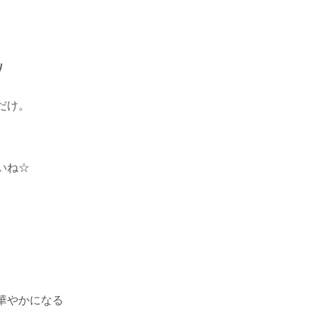
ﾉ
だけ。
いね☆
華やかになる