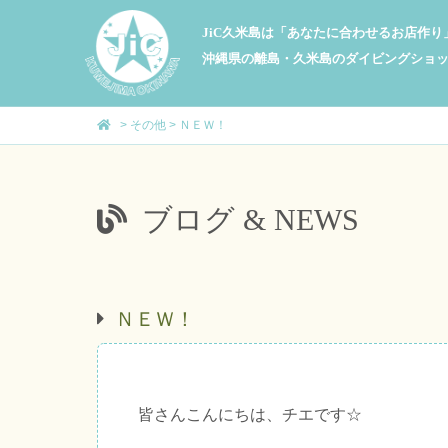
JiC久米島は「あなたに合わせるお店作
沖縄県の離島・久米島のダイビングショ
>
その他
>
ＮＥＷ！
ブログ & NEWS
ＮＥＷ！
皆さんこんにちは、チエです☆