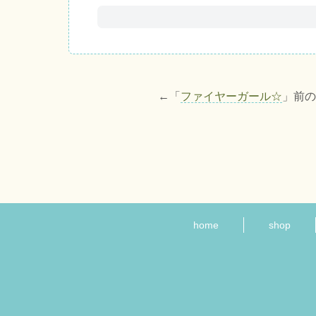
←「
ファイヤーガール☆
」前
home
shop