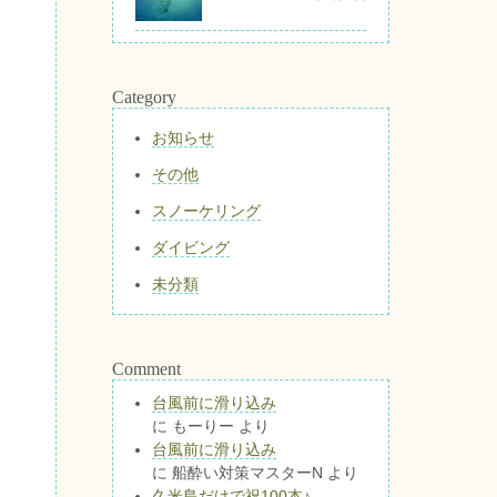
Category
お知らせ
その他
スノーケリング
ダイビング
未分類
Comment
台風前に滑り込み
に
もーりー
より
台風前に滑り込み
に
船酔い対策マスターN
より
久米島だけで祝100本♪