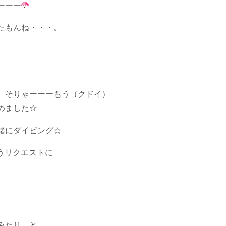
ーーー
たもんね・・・。
、そりゃーーーもう（クドイ）
めました☆
緒にダイビング☆
うリクエストに
みたり。と