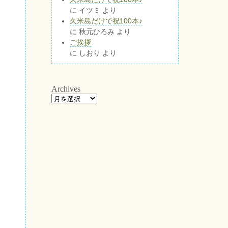
に
イツミ
より
久米島だけで祝100本♪
に
秋元ひろみ
より
ご挨拶
に
しおり
より
Archives