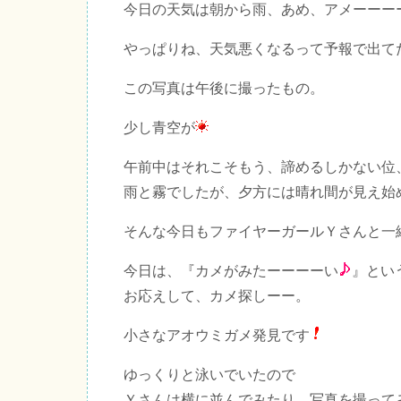
今日の天気は朝から雨、あめ、アメーーー
やっぱりね、天気悪くなるって予報で出て
この写真は午後に撮ったもの。
少し青空が
午前中はそれこそもう、諦めるしかない位
雨と霧でしたが、夕方には晴れ間が見え始
そんな今日もファイヤーガールＹさんと一
今日は、『カメがみたーーーーい
』とい
お応えして、カメ探しーー。
小さなアオウミガメ発見です
ゆっくりと泳いでいたので
Ｙさんは横に並んでみたり、写真を撮って