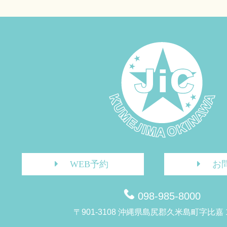
WEB予約
お
098-985-8000
〒901-3108 沖縄県島尻郡久米島町字比嘉 1