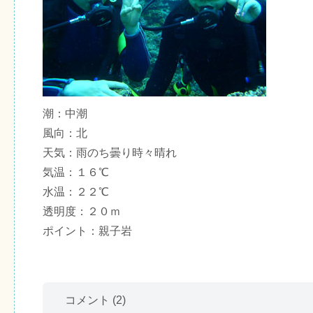
潮：中潮
風向：北
天気：雨のち曇り時々晴れ
気温：１６℃
水温：２２℃
透明度：２０ｍ
ポイント：親子岩
コメント
(2)