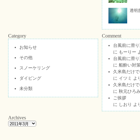
透明
Category
Comment
台風前に滑り
お知らせ
に
もーりー
その他
台風前に滑り
に
船酔い対策
スノーケリング
久米島だけで祝
ダイビング
に
イツミ
よ
久米島だけで祝
未分類
に
秋元ひろ
ご挨拶
に
しおり
よ
Archives