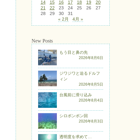
14
15
16
17
18
19
20
21
22
23
24
25
26
27
28
29
30
31
« 2月
4月 »
New Posts
もう目と鼻の先
2026年8月6日
ジワジワと迫るドルフ
ィン
2026年8月5日
台風前に滑り込み
2026年8月4日
シロボンボン回
2026年8月3日
透明度を求めて…