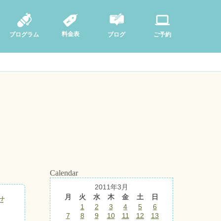
料金表
ブログ
プログラム
ご予約
Calendar
2011年3月
月
火
水
木
金
土
日
せ
1
2
3
4
5
6
7
8
9
10
11
12
13