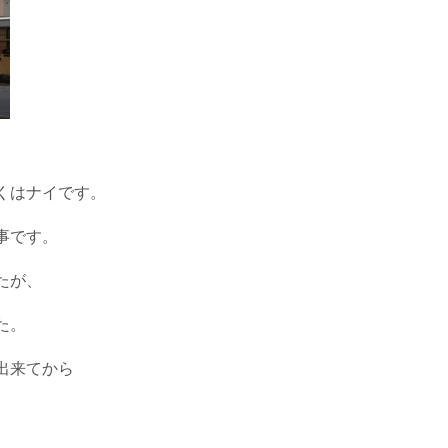
くはナイです。
事です。
たが、
た。
出来てから