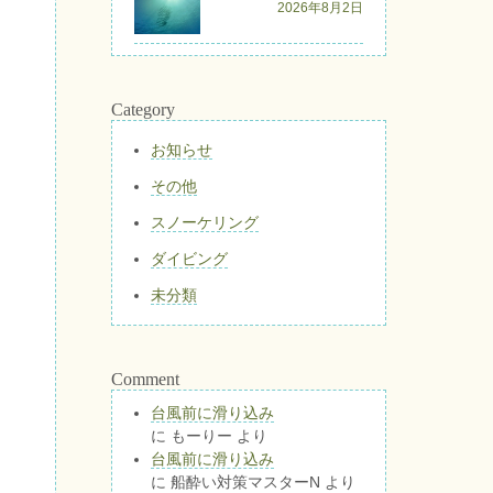
2026年8月2日
Category
お知らせ
その他
スノーケリング
ダイビング
未分類
Comment
台風前に滑り込み
に
もーりー
より
台風前に滑り込み
に
船酔い対策マスターN
より