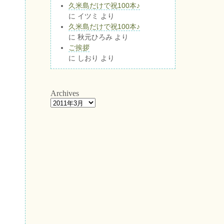
久米島だけで祝100本♪
に
イツミ
より
久米島だけで祝100本♪
に
秋元ひろみ
より
ご挨拶
に
しおり
より
Archives