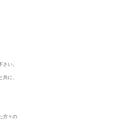
下さい。
と共に、
。
た方々の