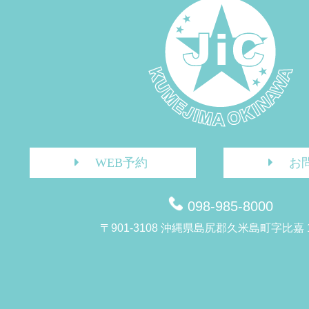
WEB予約
お
098-985-8000
〒901-3108 沖縄県島尻郡久米島町字比嘉 1