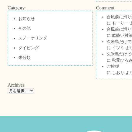
Category
Comment
台風前に滑り
お知らせ
に
もーりー
その他
台風前に滑り
に
船酔い対策
スノーケリング
久米島だけで祝
ダイビング
に
イツミ
よ
久米島だけで祝
未分類
に
秋元ひろ
ご挨拶
に
しおり
よ
Archives