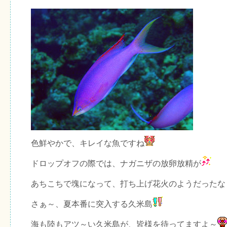
色鮮やかで、キレイな魚ですね
ドロップオフの際では、ナガニザの放卵放精が
あちこちで塊になって、打ち上げ花火のようだったな
さぁ～、夏本番に突入する久米島
海も陸もアツ～い久米島が、皆様を待ってますよ～