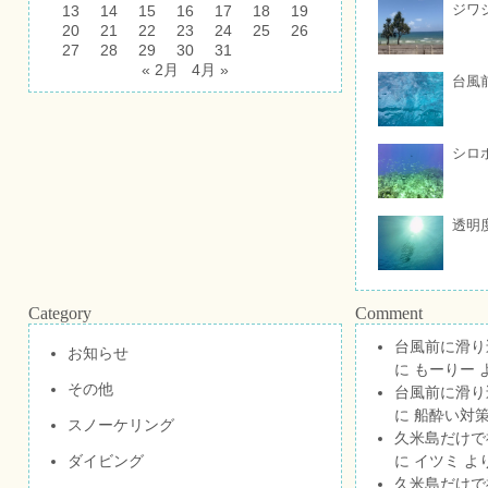
ジワ
13
14
15
16
17
18
19
20
21
22
23
24
25
26
27
28
29
30
31
« 2月
4月 »
台風
シロ
透明
Category
Comment
台風前に滑り
お知らせ
に
もーりー
その他
台風前に滑り
に
船酔い対策
スノーケリング
久米島だけで祝
ダイビング
に
イツミ
よ
久米島だけで祝