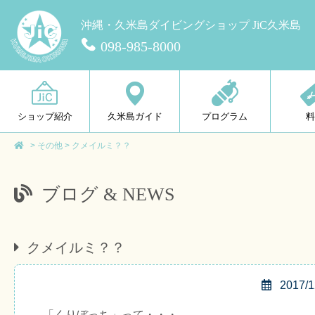
沖縄・久米島ダイビングショップ JiC久米島
098-985-8000
ショップ紹介
久米島ガイド
プログラム
>
その他
>
クメイルミ？？
ブログ & NEWS
クメイルミ？？
2017/1
「くりぼっち」って・・・