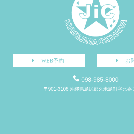
WEB予約
お
098-985-8000
〒901-3108 沖縄県島尻郡久米島町字比嘉 1