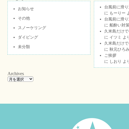
台風前に滑り
お知らせ
に
もーりー
その他
台風前に滑り
に
船酔い対策
スノーケリング
久米島だけで祝
ダイビング
に
イツミ
よ
久米島だけで祝
未分類
に
秋元ひろ
ご挨拶
に
しおり
よ
Archives