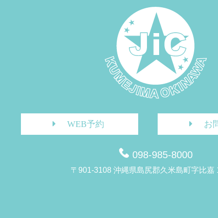
WEB予約
お
098-985-8000
〒901-3108 沖縄県島尻郡久米島町字比嘉 1