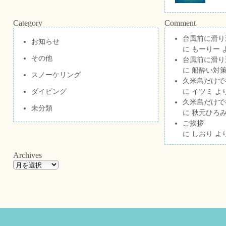
Category
Comment
台風前に滑り
お知らせ
に
もーりー
その他
台風前に滑り
に
船酔い対策
スノーケリング
久米島だけで祝
ダイビング
に
イツミ
よ
久米島だけで祝
未分類
に
秋元ひろ
ご挨拶
に
しおり
よ
Archives