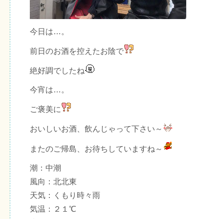
今日は…。
前日のお酒を控えたお陰で
絶好調でしたね
今宵は…。
ご褒美に
おいしいお酒、飲んじゃって下さい～
またのご帰島、お待ちしていますね～
潮：中潮
風向：北北東
天気：くもり時々雨
気温：２１℃