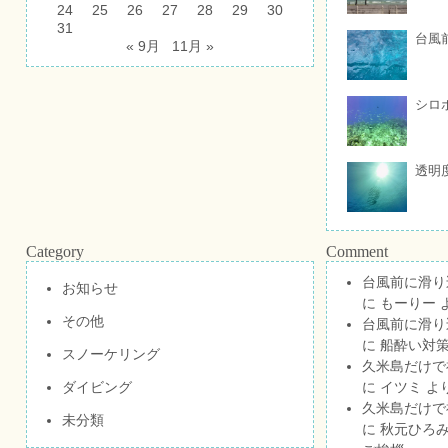
24
25
26
27
28
29
30
31
台風
« 9月
11月 »
シロ
透明
Category
Comment
台風前に滑り
お知らせ
に
もーりー
その他
台風前に滑り
に
船酔い対策
スノーケリング
久米島だけで祝
ダイビング
に
イツミ
よ
久米島だけで祝
未分類
に
秋元ひろ