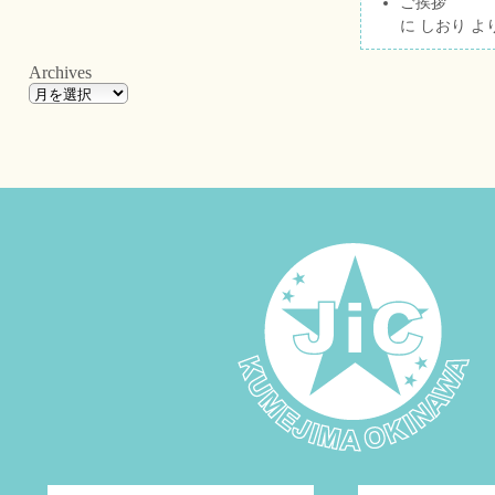
ご挨拶
に
しおり
よ
Archives