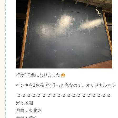
壁がJiC色になりました
ペンキを2色混ぜて作った色なので、オリジナルカラ
༄ ༄ ༄ ༄ ༄ ༄ ༄ ༄ ༄ ༄ ༄ ༄ ༄ ༄ ༄ ༄ ༄ ༄ ༄
潮：若潮
風向：東北東
天気：晴れ