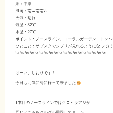
潮：中潮
風向：南↔南南西
天気：晴れ
気温：32℃
水温：27℃
ポイント：ノースライン、コーラルガーデン、トンバ
ひとこと：サブスクでジブリが見れるようになってほ
༄ ༄ ༄ ༄ ༄ ༄ ༄ ༄ ༄ ༄ ༄ ༄ ༄ ༄ ༄ ༄ ༄ ༄ ༄
はーい、しおりです！
今日も元気に海に行って来ました
1本目のノースラインではクロヒラアジが
同じところをグルグル周回してました。