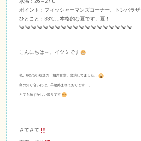
水温：26～27℃
ポイント：フィッシャーマンズコーナー、トンバラザ
ひとこと：33℃…本格的な夏です、夏！
༄ ༄ ༄ ༄ ༄ ༄ ༄ ༄ ༄ ༄ ༄ ༄ ༄ ༄ ༄ ༄ ༄ ༄ ༄
こんにちは～、イツミです
私、6/27(火)放送の「相席食堂」出演してました…
島の知り合いには、早速絡まれております…。
とても恥ずかしい限りです
さてさて