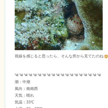
視線を感じると思ったら、そんな所から見てたのね
༄ ༄ ༄ ༄ ༄ ༄ ༄ ༄ ༄ ༄ ༄ ༄ ༄ ༄ ༄ ༄ ༄ ༄ ༄
潮：中潮
風向：南南西
天気：晴れ
気温：33℃