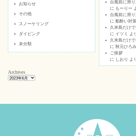
台風前に滑り
お知らせ
に
もーりー
その他
台風前に滑り
に
船酔い対策
スノーケリング
久米島だけで祝
ダイビング
に
イツミ
よ
久米島だけで祝
未分類
に
秋元ひろ
ご挨拶
に
しおり
よ
Archives