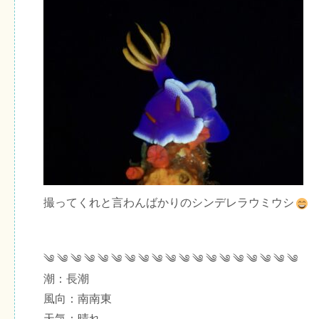
撮ってくれと言わんばかりのシンデレラウミウシ
༄ ༄ ༄ ༄ ༄ ༄ ༄ ༄ ༄ ༄ ༄ ༄ ༄ ༄ ༄ ༄ ༄ ༄ ༄
潮：長潮
風向：南南東
天気：晴れ