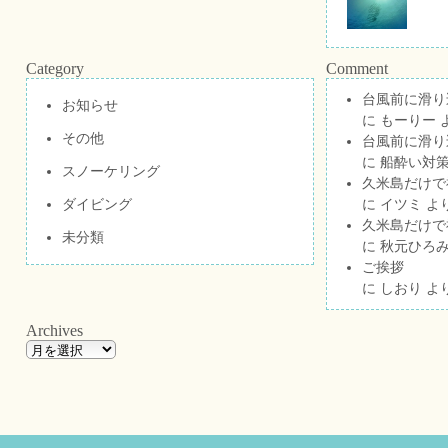
Category
Comment
台風前に滑り
お知らせ
に
もーりー
その他
台風前に滑り
に
船酔い対策
スノーケリング
久米島だけで祝
ダイビング
に
イツミ
よ
久米島だけで祝
未分類
に
秋元ひろ
ご挨拶
に
しおり
よ
Archives