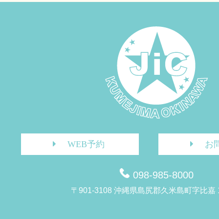
WEB予約
お
098-985-8000
〒901-3108 沖縄県島尻郡久米島町字比嘉 1