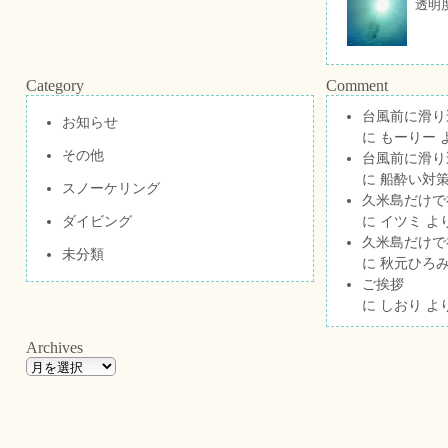
透明
Category
Comment
台風前に滑り
お知らせ
に
もーりー
その他
台風前に滑り
に
船酔い対策
スノーケリング
久米島だけで祝
ダイビング
に
イツミ
よ
久米島だけで祝
未分類
に
秋元ひろ
ご挨拶
に
しおり
よ
Archives