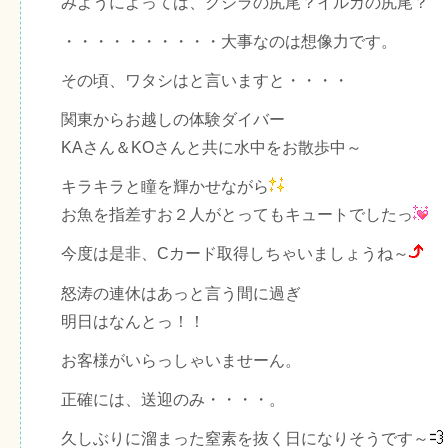
みようによっては、クジラの尻尾？イルカの尻尾？
・・・・・・・・・・大事なのは想像力です。
その頃、ワタシはと言いますと・・・・
関東からお越しの体験ダイバー
KAさん＆KOさんと共に水中をお散歩中～
キラキラと瞳を輝かせながら
お魚を指差すお２人がとってもキュートでしたっ
今度は是非、Cカード取得しちゃいましょうね～
怒涛の連休はあっと言う間に過ぎ
明日はなんとっ！！
お客様がいらっしゃいませーん。
正確には、送迎のみ・・・・。
久しぶりに溜まった窒素を抜く日になりそうです～