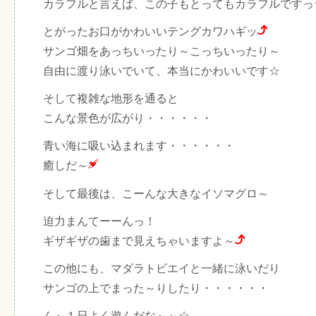
カラフルと言えば、この子もとってもカラフルですっ
とがったお口がかわいいテングカワハギッ
サンゴ畑をあっちいったり～こっちいったり～
自由に渡り泳いでいて、本当にかわいいです☆
そして複雑な地形を通ると
こんな景色が広がり・・・・・・
青い海に吸い込まれます・・・・・・
癒しだ～
そして最後は、こーんな大きなイソマグロ～
迫力まんてーーんっ！
ギザギザの歯まで見えちゃいますよ～
この他にも、マダラトビエイと一緒に泳いだり
サンゴの上でまった～りしたり・・・・・・
ん～１日よく遊んだな～～☆