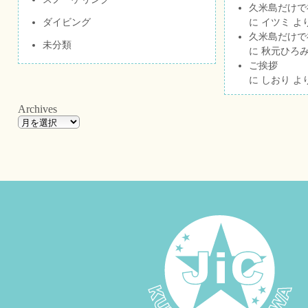
久米島だけで祝
ダイビング
に
イツミ
よ
久米島だけで祝
未分類
に
秋元ひろ
ご挨拶
に
しおり
よ
Archives