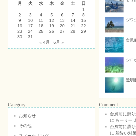
月
火
水
木
金
土
日
1
2
3
4
5
6
7
8
ジワ
9
10
11
12
13
14
15
16
17
18
19
20
21
22
23
24
25
26
27
28
29
30
31
台風
« 4月
6月 »
シロ
透明
Category
Comment
台風前に滑り
お知らせ
に
もーりー
その他
台風前に滑り
に
船酔い対策
スノーケリング