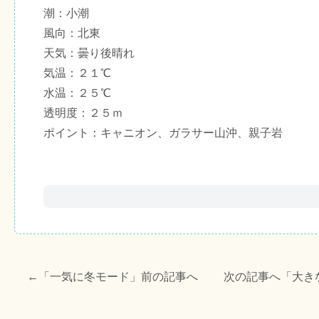
潮：小潮
風向：北東
天気：曇り後晴れ
気温：２１℃
水温：２５℃
透明度：２５ｍ
ポイント：キャニオン、ガラサー山沖、親子岩
←「
一気に冬モード
」前の記事へ 次の記事へ「
大き