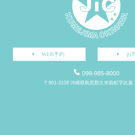
WEB予約
お
098-985-8000
〒901-3108 沖縄県島尻郡久米島町字比嘉 1