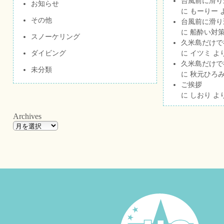
台風前に滑り
お知らせ
に
もーりー
その他
台風前に滑り
に
船酔い対策
スノーケリング
久米島だけで祝
ダイビング
に
イツミ
よ
久米島だけで祝
未分類
に
秋元ひろ
ご挨拶
に
しおり
よ
Archives