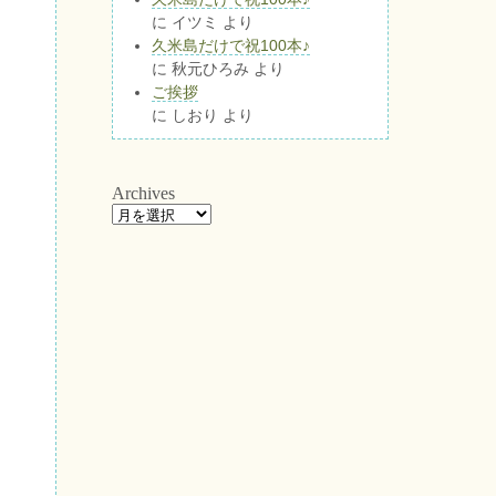
に
イツミ
より
久米島だけで祝100本♪
に
秋元ひろみ
より
ご挨拶
に
しおり
より
Archives