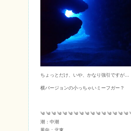
ちょっとだけ、いや、かなり強引ですが…
横バージョンの小っちゃいミーフガー？
༄ ༄ ༄ ༄ ༄ ༄ ༄ ༄ ༄ ༄ ༄ ༄ ༄ ༄ ༄ ༄ 
潮：中潮
風向：北東