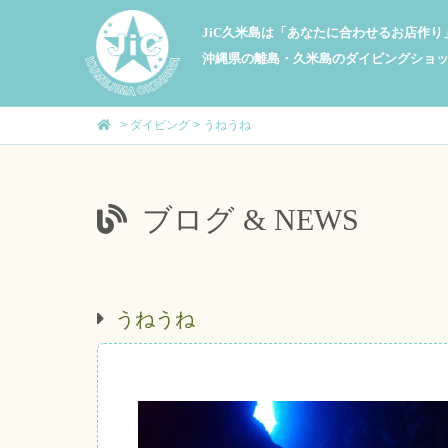
JiC久米島は「あなたに合わせるお店作
沖縄県の離島・久米島のダイビングショ
>
ダイビング
>
うねうね
ブログ & NEWS
うねうね