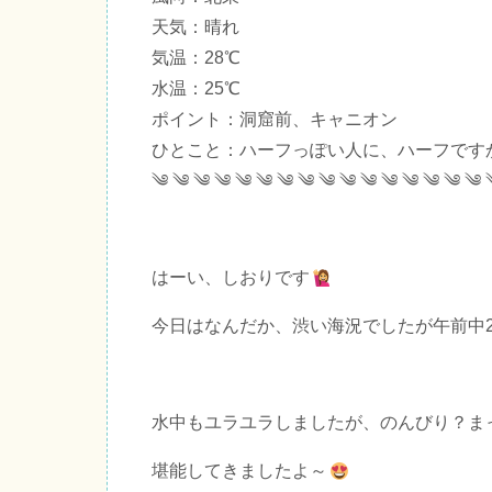
天気：晴れ
気温：28℃
水温：25℃
ポイント：洞窟前、キャニオン
ひとこと：ハーフっぽい人に、ハーフです
༄ ༄ ༄ ༄ ༄ ༄ ༄ ༄ ༄ ༄ ༄ ༄ ༄ ༄ ༄ ༄ 
はーい、しおりです
今日はなんだか、渋い海況でしたが午前中
水中もユラユラしましたが、のんびり？ま
堪能してきましたよ～