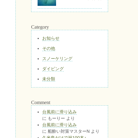
Category
お知らせ
その他
スノーケリング
ダイビング
未分類
Comment
台風前に滑り込み
に
もーりー
より
台風前に滑り込み
に
船酔い対策マスターN
より
久米島だけで祝100本♪