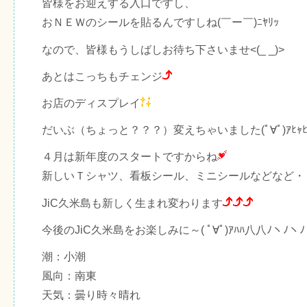
皆様をお迎えする入口ですし、
おＮＥＷのシールを貼るんですしね(￣ー￣)ﾆﾔﾘｯ
なので、皆様もうしばしお待ち下さいませ<(_ _)>
あとはこっちもチェンジ
お店のディスプレイ
だいぶ（ちょっと？？？）変えちゃいました(ﾟ∀ﾟ)ｱﾋｬﾋ
４月は新年度のスタートですからね
新しいＴシャツ、看板シール、ミニシールなどなど・
JiC久米島も新しく生まれ変わります
今後のJiC久米島をお楽しみに～( ﾟ∀ﾟ)ｱﾊﾊ八八ﾉヽﾉヽﾉヽﾉ
潮：小潮
風向：南東
天気：曇り時々晴れ