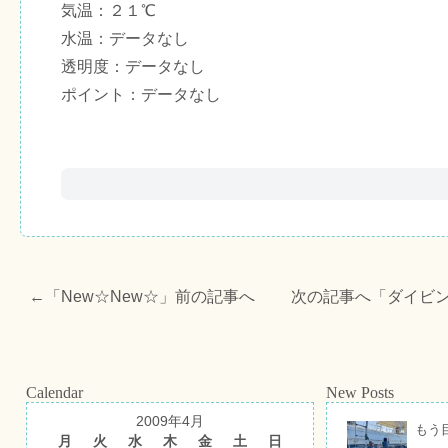
気温：２１℃
水温：データなし
透明度：データなし
ポイント：データなし
←「
New☆New☆
」前の記事へ 次の記事へ「
ダイビ
Calendar
New Posts
2009年4月
もう
月
火
水
木
金
土
日