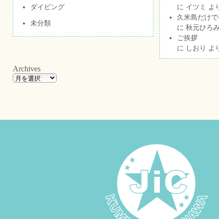
ダイビング
に
イツミ
よ
久米島だけで祝
未分類
に
秋元ひろ
ご挨拶
に
しおり
よ
Archives