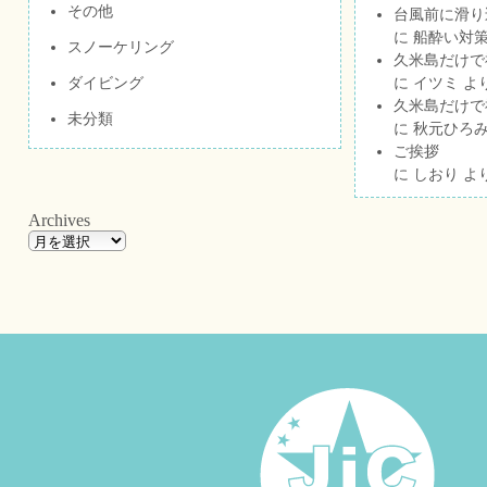
その他
台風前に滑り
に
船酔い対策
スノーケリング
久米島だけで祝
ダイビング
に
イツミ
よ
久米島だけで祝
未分類
に
秋元ひろ
ご挨拶
に
しおり
よ
Archives