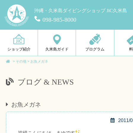
沖縄・久米島ダイビングショップ JiC久米島
098-985-8000
ショップ紹介
久米島ガイド
プログラム
>
その他
>
お魚メガネ
ブログ & NEWS
お魚メガネ
2011/0
皆様こんにちは、まゆです