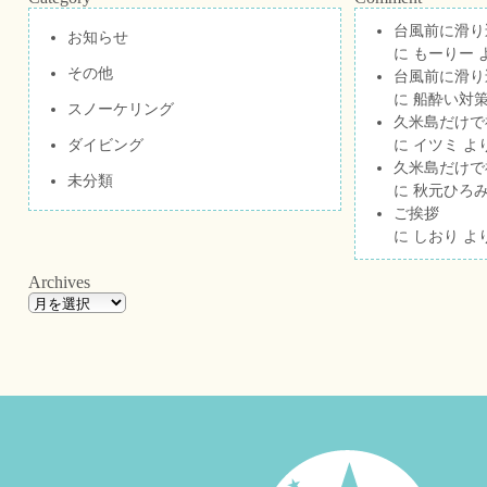
台風前に滑り
お知らせ
に
もーりー
その他
台風前に滑り
に
船酔い対策
スノーケリング
久米島だけで祝
ダイビング
に
イツミ
よ
久米島だけで祝
未分類
に
秋元ひろ
ご挨拶
に
しおり
よ
Archives