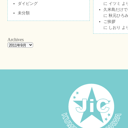
ダイビング
に
イツミ
よ
久米島だけで祝
未分類
に
秋元ひろ
ご挨拶
に
しおり
よ
Archives