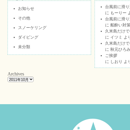
台風前に滑り
お知らせ
に
もーりー
その他
台風前に滑り
に
船酔い対策
スノーケリング
久米島だけで祝
ダイビング
に
イツミ
よ
久米島だけで祝
未分類
に
秋元ひろ
ご挨拶
に
しおり
よ
Archives