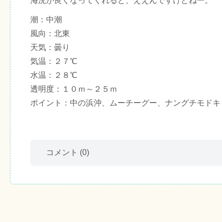
海況が良くなってくれると、ええんですけどねー。
潮：中潮
風向：北東
天気：曇り
気温：２７℃
水温：２８℃
透明度：１０ｍ～２５ｍ
ポイント：中の浜沖、ムーチーグー、ナングチモドキ
コメント
(0)