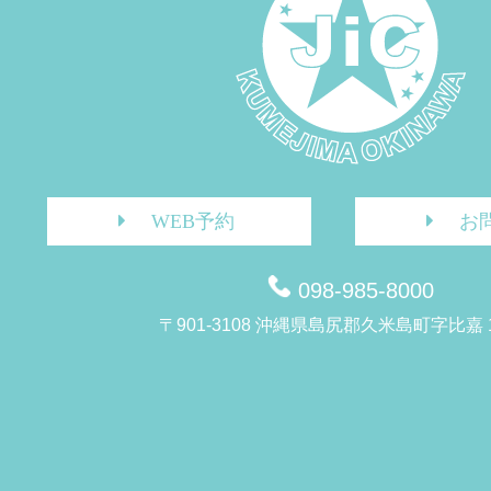
WEB予約
お
098-985-8000
〒901-3108 沖縄県島尻郡久米島町字比嘉 1