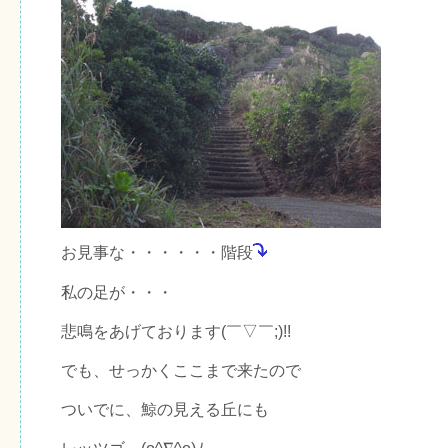
お見事な・・・・・・階段
私の足が・・・
悲鳴をあげております(￣▽￣;)!!
でも、せっかくここまで来たので
ついでに、鯨の見える丘にも