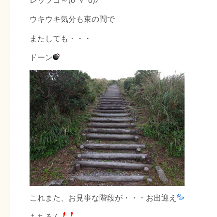
レッツゴ～(o^∇^o)ﾉ
ウキウキ気分も束の間で
またしても・・・
ドーン
これまた、お見事な階段が・・・お出迎え
もちろん