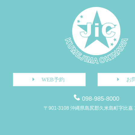
WEB予約
お
098-985-8000
〒901-3108 沖縄県島尻郡久米島町字比嘉 1