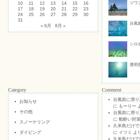
ジワ
10
11
12
13
14
15
16
17
18
19
20
21
22
23
24
25
26
27
28
29
30
31
台風
« 6月
8月 »
シロ
透明
Category
Comment
台風前に滑り
お知らせ
に
もーりー
その他
台風前に滑り
に
船酔い対策
スノーケリング
久米島だけで祝
ダイビング
に
イツミ
よ
久米島だけで祝