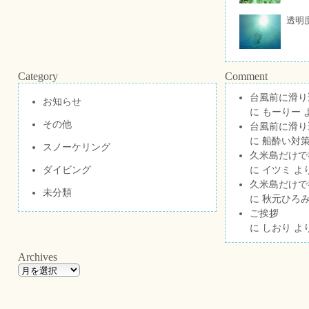
透明
Category
Comment
台風前に滑り
お知らせ
に
もーりー
その他
台風前に滑り
に
船酔い対策
スノーケリング
久米島だけで祝
ダイビング
に
イツミ
よ
久米島だけで祝
未分類
に
秋元ひろ
ご挨拶
に
しおり
よ
Archives