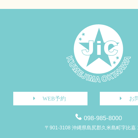
WEB予約
お
098-985-8000
〒901-3108 沖縄県島尻郡久米島町字比嘉 1