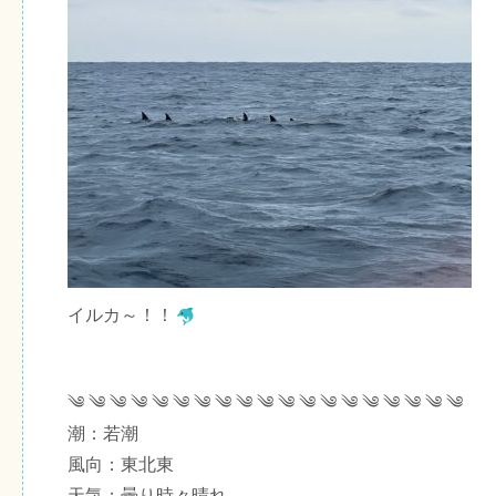
イルカ～！！
༄ ༄ ༄ ༄ ༄ ༄ ༄ ༄ ༄ ༄ ༄ ༄ ༄ ༄ ༄ ༄ ༄ ༄ ༄
潮：若潮
風向：東北東
天気：曇り時々晴れ