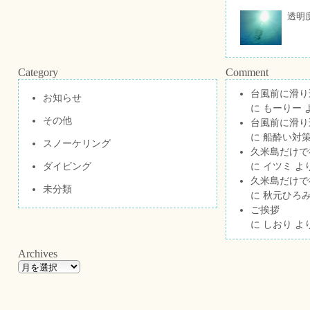
透明
Category
Comment
台風前に滑り
お知らせ
に
もーりー
その他
台風前に滑り
に
船酔い対策
スノーケリング
久米島だけで祝
ダイビング
に
イツミ
よ
久米島だけで祝
未分類
に
秋元ひろ
ご挨拶
に
しおり
よ
Archives