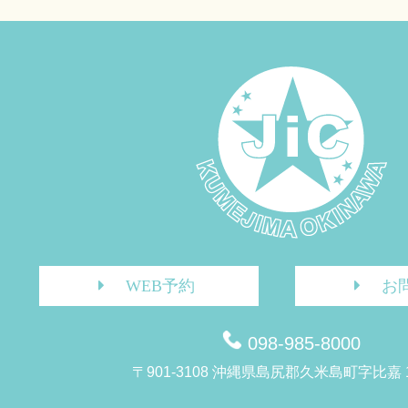
WEB予約
お
098-985-8000
〒901-3108 沖縄県島尻郡久米島町字比嘉 1