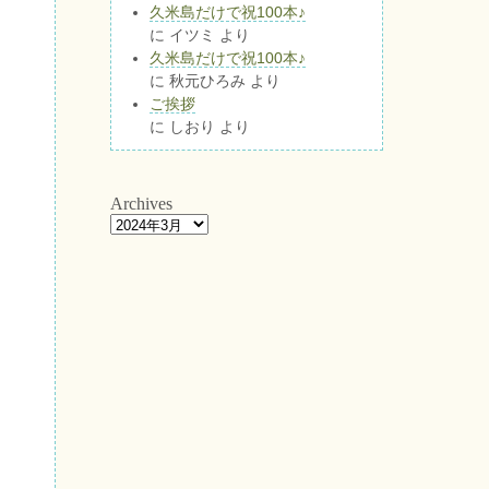
久米島だけで祝100本♪
に
イツミ
より
久米島だけで祝100本♪
に
秋元ひろみ
より
ご挨拶
に
しおり
より
Archives