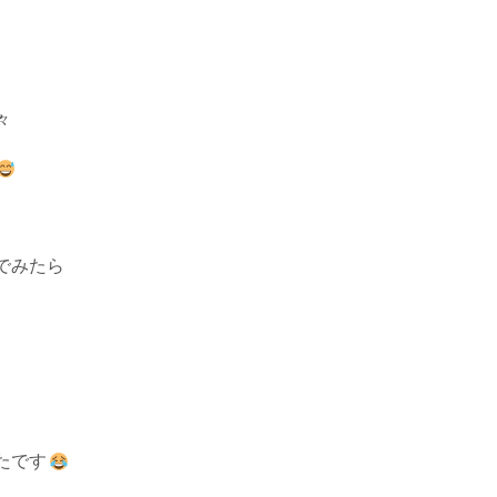
々
でみたら
たです