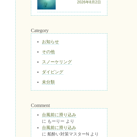
2026年8月2日
Category
お知らせ
その他
スノーケリング
ダイビング
未分類
Comment
台風前に滑り込み
に
もーりー
より
台風前に滑り込み
に
船酔い対策マスターN
より