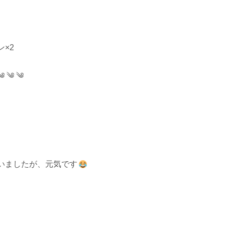
×2
༄ ༄ ༄
いましたが、元気です