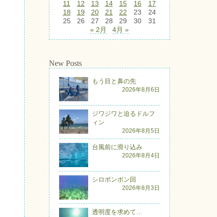
11
12
13
14
15
16
17
18
19
20
21
22
23
24
25
26
27
28
29
30
31
« 2月
4月 »
New Posts
もう目と鼻の先
2026年8月6日
ジワジワと迫るドルフ
ィン
2026年8月5日
台風前に滑り込み
2026年8月4日
シロボンボン回
2026年8月3日
透明度を求めて…