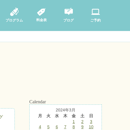
料金表
ブログ
プログラム
ご予約
Calendar
2024年3月
月
火
水
木
金
土
日
グ
1
2
3
4
5
6
7
8
9
10