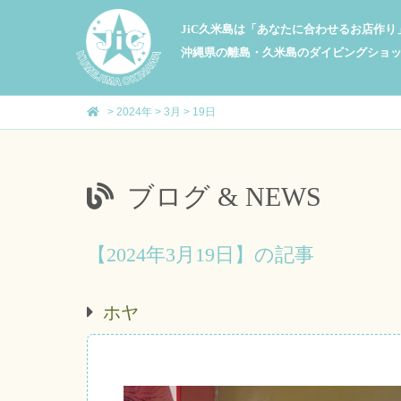
JiC久米島は「あなたに合わせるお店作
沖縄県の離島・久米島のダイビングショ
>
2024年
>
3月
>
19日
ブログ & NEWS
【2024年3月19日】の記事
ホヤ