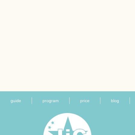
guide
program
price
blog