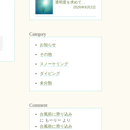
透明度を求めて…
2026年8月2日
Category
お知らせ
その他
スノーケリング
ダイビング
未分類
Comment
台風前に滑り込み
に
もーりー
より
台風前に滑り込み