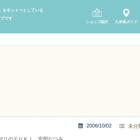
り」をモットーとしている
ップです
ショップ紹介
久米島ガイド
2006/10/02
未分
マリのＹＵＫＩ、安部なつみ