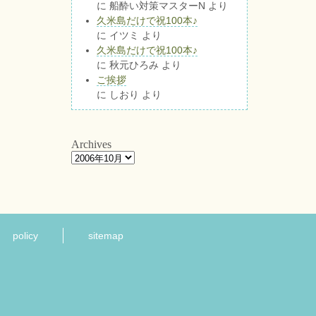
に
船酔い対策マスターN
より
久米島だけで祝100本♪
に
イツミ
より
久米島だけで祝100本♪
に
秋元ひろみ
より
ご挨拶
に
しおり
より
Archives
policy
sitemap