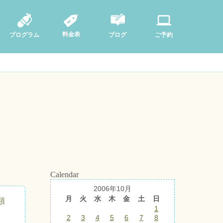
料金表
ブログ
プログラム
ご予約
Calendar
2006年10月
月
火
水
木
金
土
日
類
1
2
3
4
5
6
7
8