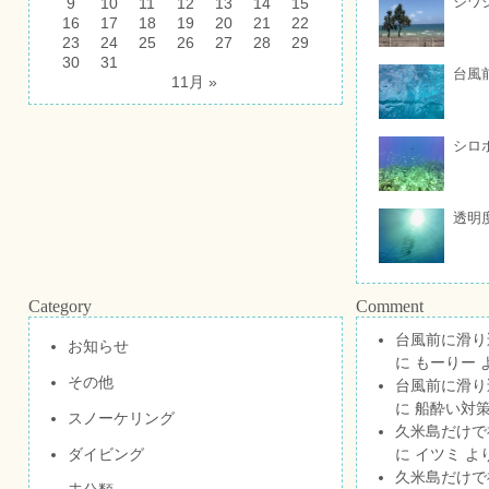
ジワ
9
10
11
12
13
14
15
16
17
18
19
20
21
22
23
24
25
26
27
28
29
30
31
台風
11月 »
シロ
透明
Category
Comment
台風前に滑り
お知らせ
に
もーりー
その他
台風前に滑り
に
船酔い対策
スノーケリング
久米島だけで祝
ダイビング
に
イツミ
よ
久米島だけで祝