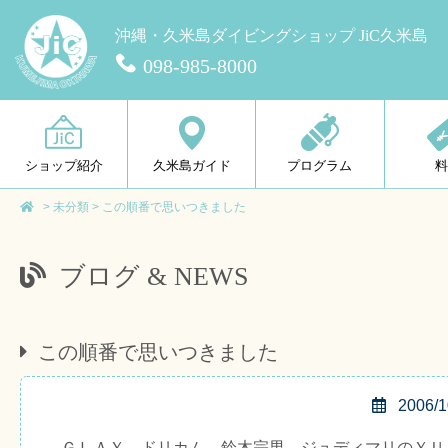
沖縄・久米島ダイビングショップ JiC久米島
098-985-8000
ショップ紹介
久米島ガイド
プログラム
>
未分類
>
この順番で思いつきました
ブログ & NEWS
この順番で思いつきました
2006/1
ＧＬＡＹ、ドリカム、鈴木宗男、ジュディマリのＹＵ