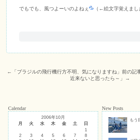
でもでも、風つよーいのよねぇ
（←絵文字覚えまし
←「
ブラジルの飛行機行方不明、気になりますね
」前の記
近来ないと思ったら～
」→
Calendar
New Posts
2006年10月
もう
月
火
水
木
金
土
日
1
2
3
4
5
6
7
8