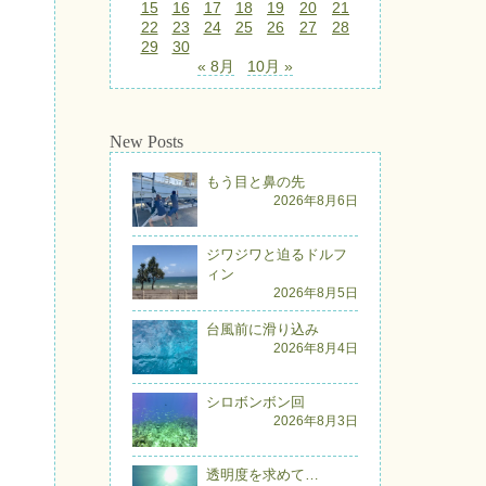
15
16
17
18
19
20
21
22
23
24
25
26
27
28
29
30
« 8月
10月 »
New Posts
もう目と鼻の先
2026年8月6日
ジワジワと迫るドルフ
ィン
2026年8月5日
台風前に滑り込み
2026年8月4日
シロボンボン回
2026年8月3日
透明度を求めて…