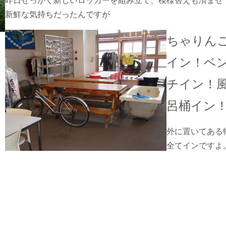
昨日せっかく新しいロッカーを組み立て、模様替えも済ませ
新鮮な気持ちだったんですが
ちゃりん
イン！ベ
チイン！
呂桶イン
外に置いてある
全てインですよ