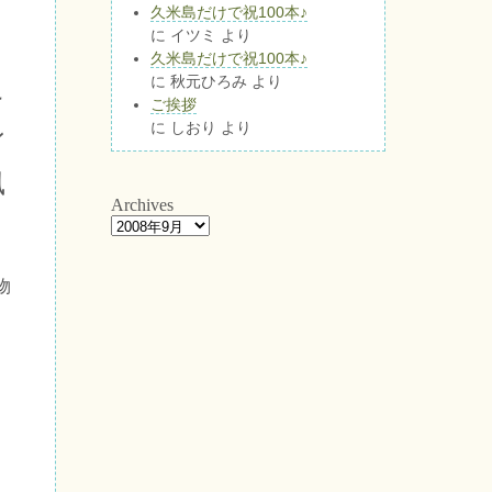
久米島だけで祝100本♪
に
イツミ
より
久米島だけで祝100本♪
に
秋元ひろみ
より
こ
ご挨拶
に
しおり
より
ン
風
Archives
！
物
。