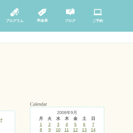
料金表
ブログ
プログラム
ご予約
Calendar
2008年9月
月
火
水
木
金
土
日
せ
1
2
3
4
5
6
7
8
9
10
11
12
13
14