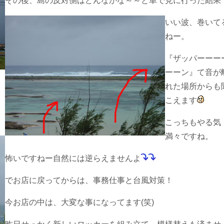
その後、島の反対側はどんなかな～～と車で見に行った結果
いい波、巻いて
ねー。
『ザッパーーー
ーーン』て音が
れた場所からも
こえます
こっちもやる気
満々ですね。
怖いですねー自然には逆らえませんよ
でお店に戻ってからは、事務仕事と台風対策！
今お店の中は、大変な事になってます(笑)