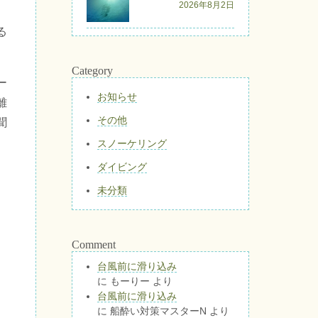
2026年8月2日
る
Category
ー
お知らせ
離
その他
聞
スノーケリング
ダイビング
未分類
Comment
台風前に滑り込み
に
もーりー
より
台風前に滑り込み
に
船酔い対策マスターN
より