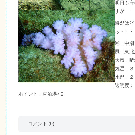
明日も海
すが・・
海況はど
ら・・・
潮：中潮
風：東北
天気：晴
気温：３
水温：２
透明度：
ポイント：真泊港×２
コメント
(0)