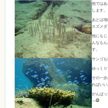
他ではあ
します。
あとは地
スズメダ
他にもじ
んなもん
す。
サンゴも
ゆっくり
その一歩
ればいい
がんばっ
～