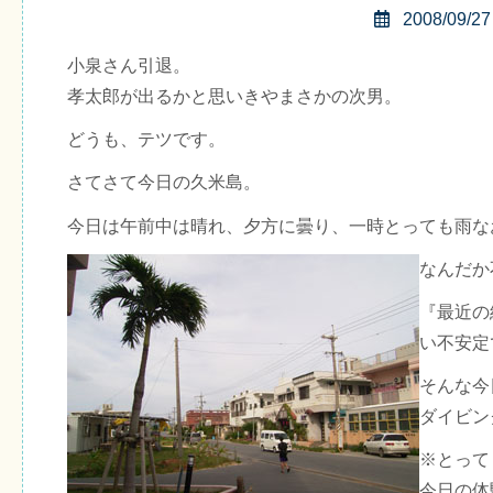
2008/09/27
小泉さん引退。
孝太郎が出るかと思いきやまさかの次男。
どうも、テツです。
さてさて今日の久米島。
今日は午前中は晴れ、夕方に曇り、一時とっても雨な
なんだか
『最近の
い不安定
そんな今
ダイビン
※とって
今日の体