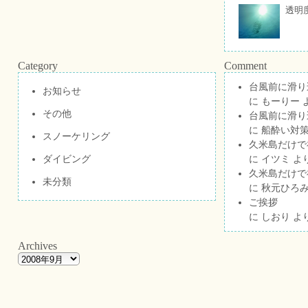
透明
Category
Comment
台風前に滑り
お知らせ
に
もーりー
その他
台風前に滑り
に
船酔い対策
スノーケリング
久米島だけで祝
ダイビング
に
イツミ
よ
久米島だけで祝
未分類
に
秋元ひろ
ご挨拶
に
しおり
よ
Archives