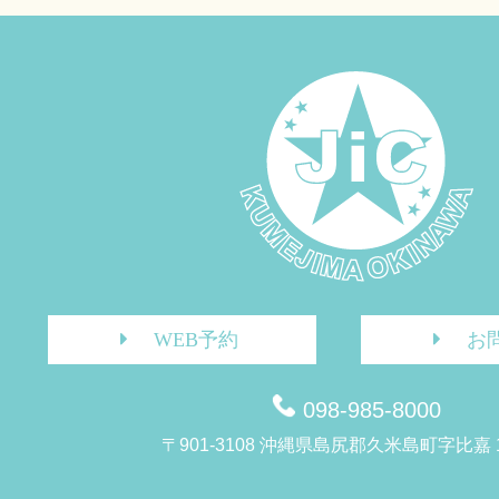
WEB予約
お
098-985-8000
〒901-3108 沖縄県島尻郡久米島町字比嘉 1