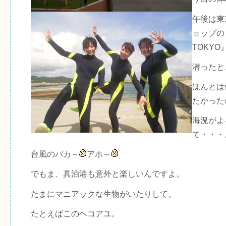
午後は東
ョップの『
TOKY
潜ったと
ほんとは
たかった
海況がよ
て・・・
台風のバカ～
アホ～
でもま、真泊港も意外と楽しいんですよ。
たまにマニアックな生物がいたりして。
たとえばこのヘコアユ。