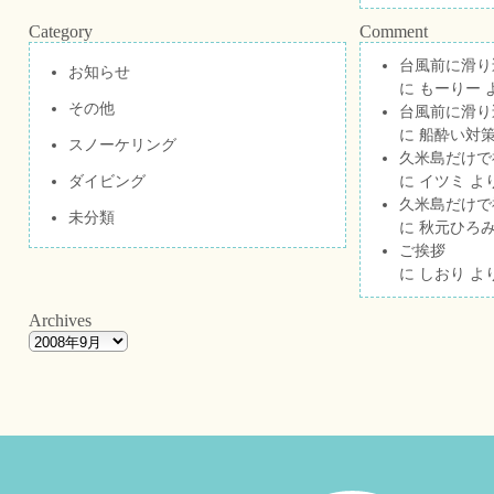
Category
Comment
台風前に滑り
お知らせ
に
もーりー
その他
台風前に滑り
に
船酔い対策
スノーケリング
久米島だけで祝
ダイビング
に
イツミ
よ
久米島だけで祝
未分類
に
秋元ひろ
ご挨拶
に
しおり
よ
Archives