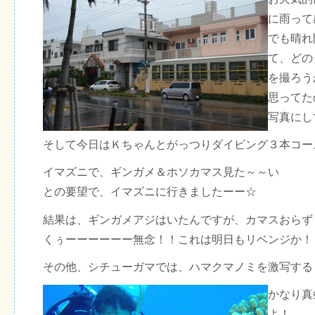
に雨って
でも晴れ
て、どの
を撮ろう
思ってた
写真にし
そして今日はＫちゃんとがっつりダイビング３本コー
イマズニで、ギンガメ＆ホソカマス見た～～い
との要望で、イマズニに行きましたーー☆
結果は、ギンガメアジはいたんですが、カマスおらず
くぅーーーーーー無念！！これは明日もリベンジか！
その他、シチューガマでは、ハマクマノミを激写する
かなり真
よ！