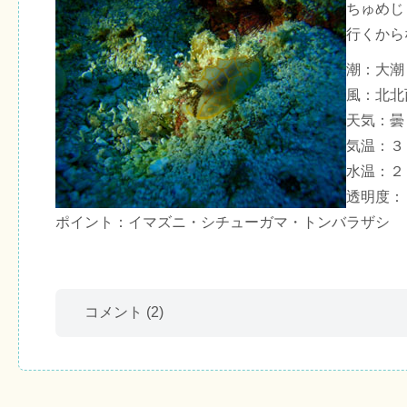
ちゅめじ
行くから
潮：大潮
風：北北
天気：曇
気温：３
水温：２
透明度：
ポイント：イマズニ・シチューガマ・トンバラザシ
コメント
(2)