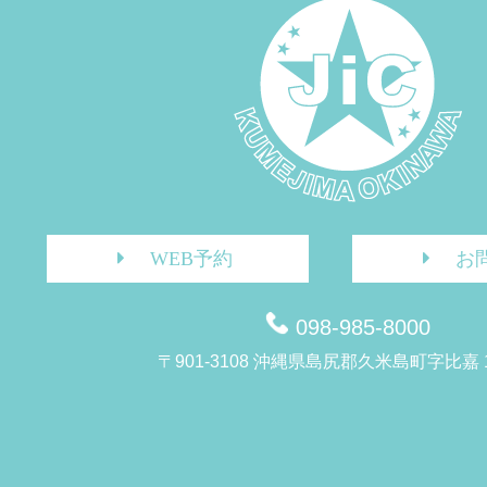
WEB予約
お
098-985-8000
〒901-3108 沖縄県島尻郡久米島町字比嘉 1