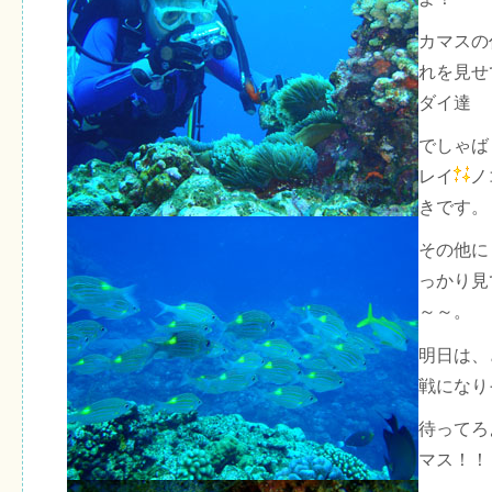
カマスの
れを見せ
ダイ達
でしゃば
レイ
ノ
きです。
その他に
っかり見
～～。
明日は、
戦になり
待ってろ
マス！！