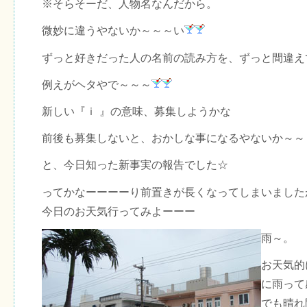
※そらそーだ、人物名なんだから。
微妙に違うやないか～～～い
ずっと好きだった人の名前の読み方を、ずっと間違え
例えがヘタやで～～～
新しい『ｉ 』の意味、募集しようかな
前後も募集しないと、おかしな事になるやないか～～
と、今日知った新事実の報告でした☆
ってかなーーーーり前置きが長くなってしまいました
今日のお天気行ってみよーーー
雨～。
お天気的
に雨って
でも晴れ