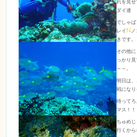
れを見せ
ダイ達
でしゃば
レイ
ノ
きです。
その他に
っかり見
～～。
明日は、
戦になり
待ってろ
マス！！
ちゅめじ
行くから