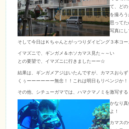
て、どの
を撮ろう
思ってた
写真にし
そして今日はＫちゃんとがっつりダイビング３本コー
イマズニで、ギンガメ＆ホソカマス見た～～い
との要望で、イマズニに行きましたーー☆
結果は、ギンガメアジはいたんですが、カマスおらず
くぅーーーーーー無念！！これは明日もリベンジか！
その他、シチューガマでは、ハマクマノミを激写する
かなり真
よ！
カマスの