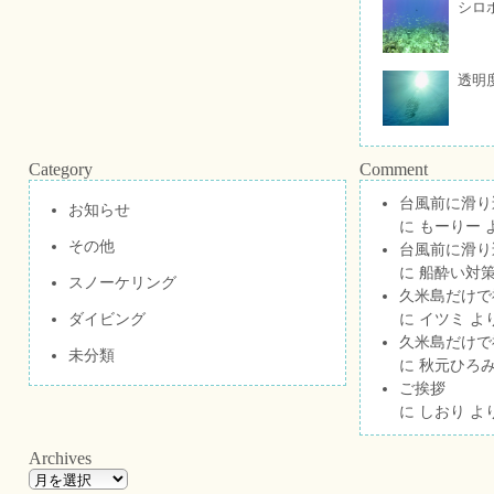
シロ
透明
Category
Comment
台風前に滑り
お知らせ
に
もーりー
その他
台風前に滑り
に
船酔い対策
スノーケリング
久米島だけで祝
ダイビング
に
イツミ
よ
久米島だけで祝
未分類
に
秋元ひろ
ご挨拶
に
しおり
よ
Archives