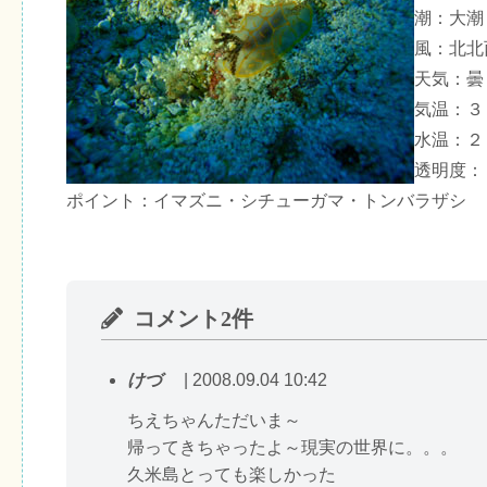
潮：大潮
風：北北
天気：曇
気温：３
水温：２
透明度：
ポイント：イマズニ・シチューガマ・トンバラザシ
コメント2件
けづ
| 2008.09.04 10:42
ちえちゃんただいま～
帰ってきちゃったよ～
現実の世界に。。。
久米島とっても楽しかった