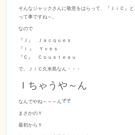
そんなジャックさんに敬意をはらって、『ＪｉＣ』と
って事ですね～。
なので
『Ｊ』 Ｊａｃｑｕｅｓ
『ｉ 』 Ｙｖｅｓ
『Ｃ』 Ｃｏｕｓｔｅａｕ
で、ＪｉＣ久米島なん・・・
Ｉちゃうや～ん
なんでやね～～～ん
まさかのＹ
最初からＹ