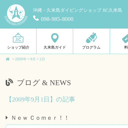
沖縄・久米島ダイビングショップ JiC久米島
098-985-8000
ショップ紹介
久米島ガイド
プログラム
>
2009年
>
9月
>
1日
ブログ & NEWS
【2009年9月1日】の記事
Ｎｅｗ Ｃｏｍｅｒ！！