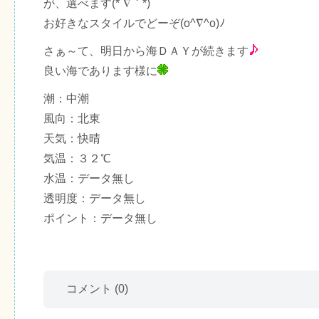
が、選べます(*´∇｀*)
お好きなスタイルでどーぞ(o^∇^o)ﾉ
さぁ～て、明日から海ＤＡＹが続きます
良い海であります様に
潮：中潮
風向：北東
天気：快晴
気温：３２℃
水温：データ無し
透明度：データ無し
ポイント：データ無し
コメント
(0)