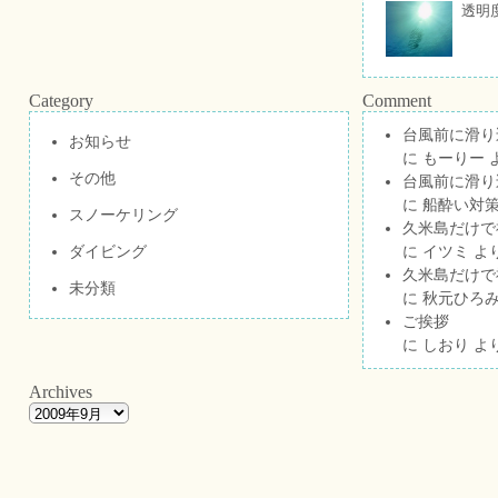
透明
Category
Comment
台風前に滑り
お知らせ
に
もーりー
その他
台風前に滑り
に
船酔い対策
スノーケリング
久米島だけで祝
ダイビング
に
イツミ
よ
久米島だけで祝
未分類
に
秋元ひろ
ご挨拶
に
しおり
よ
Archives