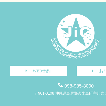
WEB予約
お
098-985-8000
〒901-3108 沖縄県島尻郡久米島町字比嘉 1