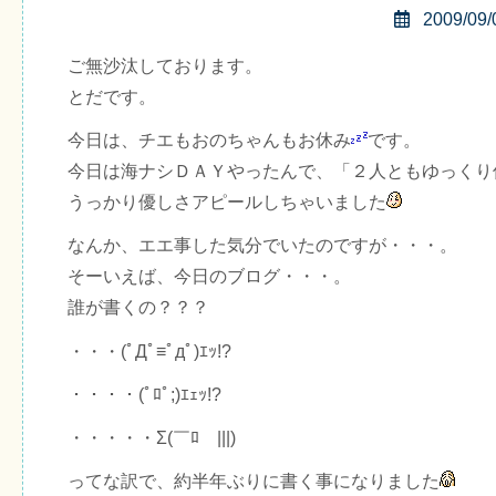
2009/09/
ご無沙汰しております。
とだです。
今日は、チエもおのちゃんもお休み
です。
今日は海ナシＤＡＹやったんで、「２人ともゆっくり
うっかり優しさアピールしちゃいました
なんか、エエ事した気分でいたのですが・・・。
そーいえば、今日のブログ・・・。
誰が書くの？？？
・・・(ﾟДﾟ≡ﾟдﾟ)ｴｯ!?
・・・・(ﾟﾛﾟ;)ｴｪｯ!?
・・・・・Σ(￣ﾛ￣|||)
ってな訳で、約半年ぶりに書く事になりました