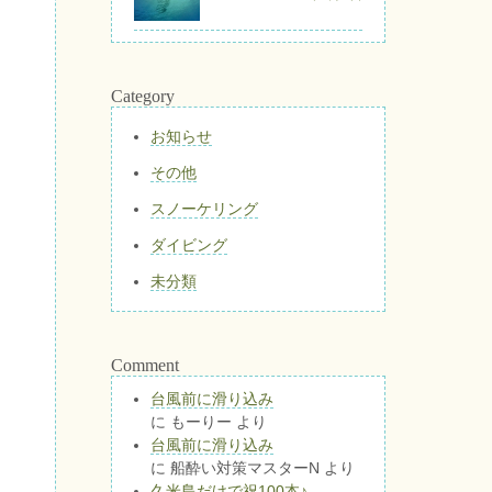
Category
お知らせ
その他
スノーケリング
ダイビング
未分類
Comment
台風前に滑り込み
に
もーりー
より
台風前に滑り込み
に
船酔い対策マスターN
より
久米島だけで祝100本♪