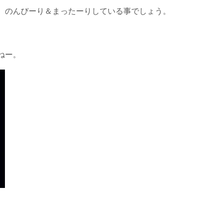
、のんびーり＆まったーりしている事でしょう。
ねー。