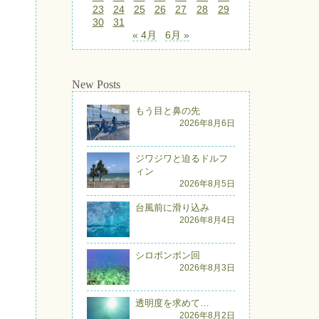
23
24
25
26
27
28
29
30
31
« 4月
6月 »
New Posts
もう目と鼻の先
2026年8月6日
ジワジワと迫るドルフ
ィン
2026年8月5日
台風前に滑り込み
2026年8月4日
シロボンボン回
2026年8月3日
透明度を求めて…
2026年8月2日