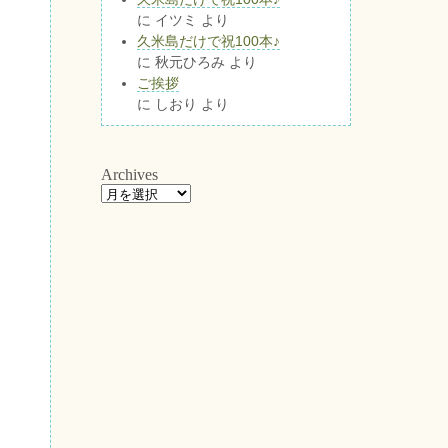
に
イツミ
より
久米島だけで祝100本♪
に
秋元ひろみ
より
ご挨拶
に
しおり
より
Archives