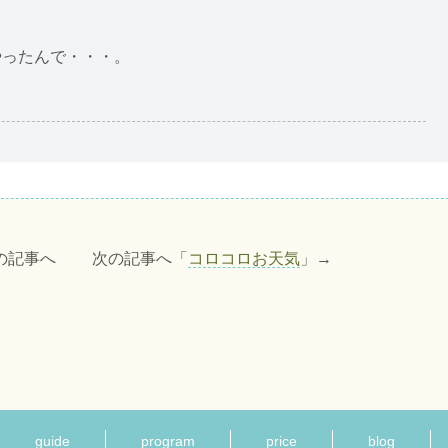
やったんで・・・。
の記事へ 次の記事へ「
コロコロお天気
」→
guide
program
price
blog