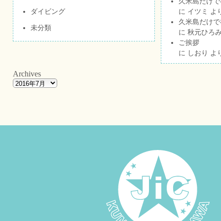
久米島だけで祝
ダイビング
に
イツミ
よ
久米島だけで祝
未分類
に
秋元ひろ
ご挨拶
に
しおり
よ
Archives