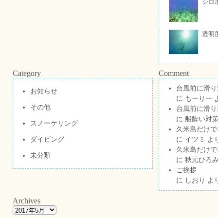
シロ
透明
Category
Comment
台風前に滑り
お知らせ
に
もーりー
その他
台風前に滑り
に
船酔い対策
スノーケリング
久米島だけで祝
ダイビング
に
イツミ
よ
久米島だけで祝
未分類
に
秋元ひろ
ご挨拶
に
しおり
よ
Archives