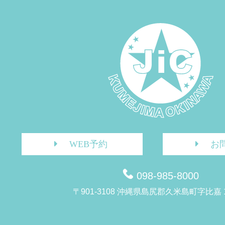
WEB予約
お
098-985-8000
〒901-3108 沖縄県島尻郡久米島町字比嘉 1