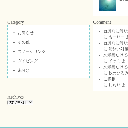
Category
Comment
台風前に滑り
お知らせ
に
もーりー
その他
台風前に滑り
に
船酔い対策
スノーケリング
久米島だけで祝
ダイビング
に
イツミ
よ
久米島だけで祝
未分類
に
秋元ひろ
ご挨拶
に
しおり
よ
Archives