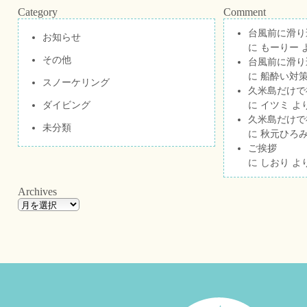
Category
Comment
台風前に滑り
お知らせ
に
もーりー
その他
台風前に滑り
に
船酔い対策
スノーケリング
久米島だけで祝
ダイビング
に
イツミ
よ
久米島だけで祝
未分類
に
秋元ひろ
ご挨拶
に
しおり
よ
Archives