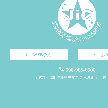
WEB予約
お
098-985-8000
〒901-3108 沖縄県島尻郡久米島町字比嘉 1