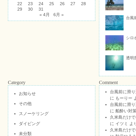
22
23
24
25
26
27
28
29
30
31
« 4月
6月 »
台風
シロ
透明
Category
Comment
台風前に滑り
お知らせ
に
もーりー
その他
台風前に滑り
に
船酔い対策
スノーケリング
久米島だけで祝
ダイビング
に
イツミ
よ
久米島だけで祝
未分類