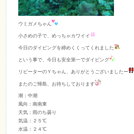
ウミガメちゃん
小さめの子で、めっちゃカワイイ
今日のダイビングを締めくくってくれました
という事で、今日も安全第一でダイビング
リピーターのＹちゃん、ありがとうございましたー
またのご帰島、お待ちしております
潮：中潮
風向：南南東
天気：雨のち曇り
気温：２５℃
水温：２４℃