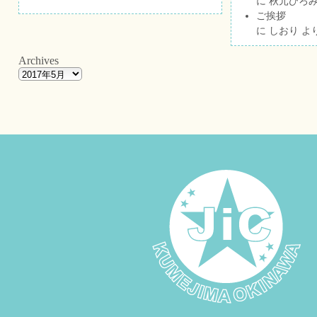
に
秋元ひろ
ご挨拶
に
しおり
よ
Archives