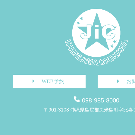
WEB予約
お
098-985-8000
〒901-3108 沖縄県島尻郡久米島町字比嘉 1