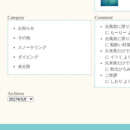
Category
Comment
台風前に滑り
お知らせ
に
もーりー
その他
台風前に滑り
に
船酔い対策
スノーケリング
久米島だけで祝
ダイビング
に
イツミ
よ
久米島だけで祝
未分類
に
秋元ひろ
ご挨拶
に
しおり
よ
Archives