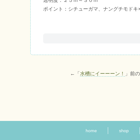
透明度：２５ｍ～３０ｍ
ポイント：シチューガマ、ナングチモドキ
←「
水槽にイーーーン！
」前
home
shop