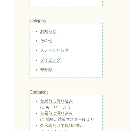
Category
お知らせ
その他
スノーケリング
ダイビング
未分類
Comment
台風前に滑り込み
に
もーりー
より
台風前に滑り込み
に
船酔い対策マスターN
より
久米島だけで祝100本♪