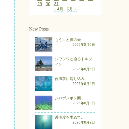
29
30
31
« 4月
6月 »
New Posts
もう目と鼻の先
2026年8月6日
ジワジワと迫るドルフ
ィン
2026年8月5日
台風前に滑り込み
2026年8月4日
シロボンボン回
2026年8月3日
透明度を求めて…
2026年8月2日