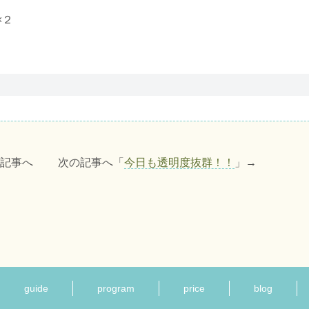
×２
の記事へ 次の記事へ「
今日も透明度抜群！！
」→
guide
program
price
blog