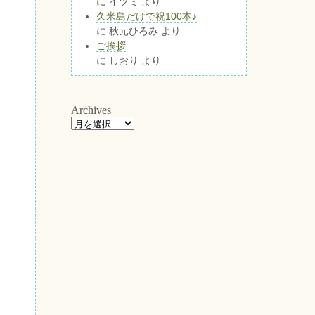
に
イツミ
より
久米島だけで祝100本♪
に
秋元ひろみ
より
ご挨拶
に
しおり
より
Archives