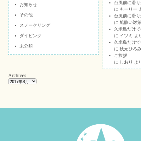
台風前に滑り
お知らせ
に
もーりー
その他
台風前に滑り
に
船酔い対策
スノーケリング
久米島だけで祝
ダイビング
に
イツミ
よ
久米島だけで祝
未分類
に
秋元ひろ
ご挨拶
に
しおり
よ
Archives