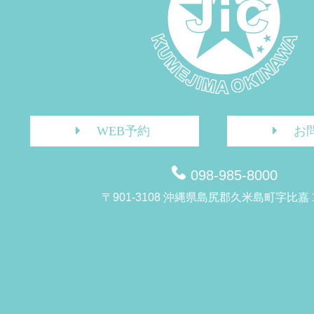
WEB予約
お
098-985-8000
〒901-3108 沖縄県島尻郡久米島町字比嘉 1