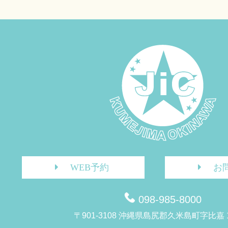
WEB予約
お
098-985-8000
〒901-3108 沖縄県島尻郡久米島町字比嘉 1