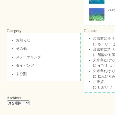
シロ
Category
Comment
台風前に滑り
お知らせ
に
もーりー
その他
台風前に滑り
に
船酔い対策
スノーケリング
久米島だけで祝
ダイビング
に
イツミ
よ
久米島だけで祝
未分類
に
秋元ひろ
ご挨拶
に
しおり
よ
Archives